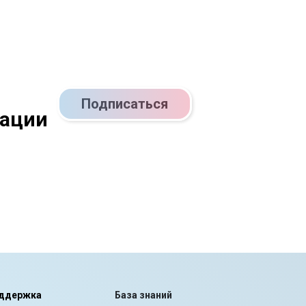
Подписаться
кации
ддержка
База знаний