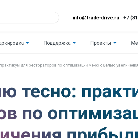
info@trade-drive.ru
+7 (81
аркировка
Поддержка
Проекты
Ме
: практикум для рестораторов по оптимизации меню с целью увеличени
ню тесно: практ
ов по оптимиза
личения прибыл