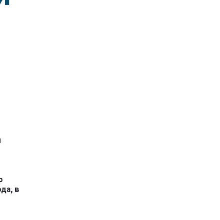
я
о
да, в