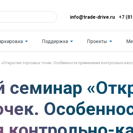
info@trade-drive.ru
+7 (81
аркировка
Поддержка
Проекты
Ме
 «Открытие торговых точек. Особенности применения контрольно-касс
й семинар «Отк
очек. Особенно
 контрольно-к