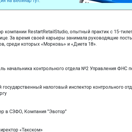
ия на вебинар тут
.
 компании RestartRetailStudio, опытный практик с 15-тил
ице. За время своей карьеры занимала руководящие пост
в, среди которых «Морковь» и «Диета 18».
ль начальника контрольного отдела №2 Управления ФНС п
 государственный налоговый инспектор контрольного от
ргу
ер в СЗФО, Компания "Эвотор"
директор «Такском»