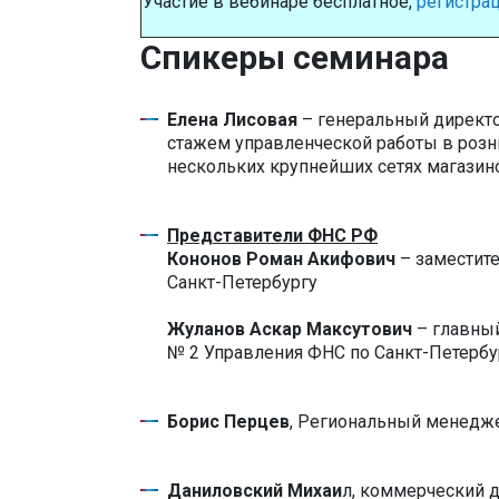
Участие в вебинаре бесплатное,
регистрац
Спикеры семинара
Елена Лисовая
– генеральный директор
стажем управленческой работы в розн
нескольких крупнейших сетях магазино
Представители ФНС РФ
Кононов Роман Акифович
– заместите
Санкт-Петербургу
Жуланов Аскар Максутович
– главный
№ 2 Управления ФНС по Санкт-Петербу
Борис Перцев
, Региональный менедж
Даниловский Михаи
л, коммерческий 