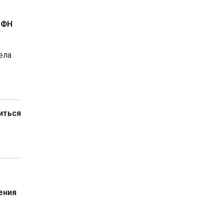
 ФН
ела
иться
ения