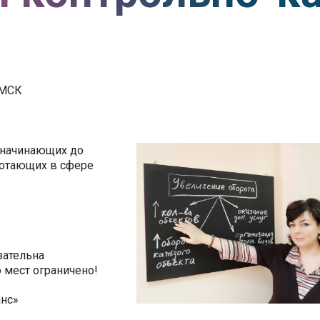
о МСК
 начинающих до
ботающих в сфере
зательна
о мест ограничено!
анс»