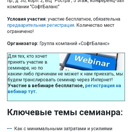
пр., д. 30, корп. 2, БЦ "Ростра", 5 этаж, конференц-зал
компании "СофтБаланс"
Условия участия:
участие бесплатное, обязательна
предварительная регистрация
. Количество мест
ограничено!
Организатор:
Группа компаний «СофтБаланс»
Для тех, кто хочет
принять участие в
семинаре, но по
каким-либо причинам не может к нам приехать, мы
будем транслировать семинар через Интернет!
Участие в вебинаре бесплатное,
регистрация на
вебинар тут
.
Ключевые темы семианра:
Как с минимальными затратами и усилиями