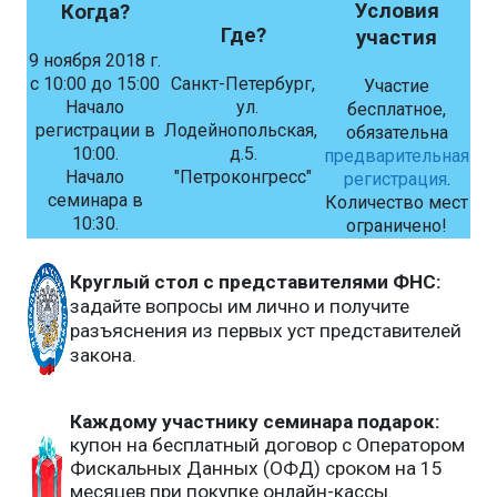
Условия
Когда?
Где?
участия
9 ноября 2018 г.
c 10:00 до 15:00
Санкт-Петербург,
Участие
Начало
ул.
бесплатное,
регистрации в
Лодейнопольская,
обязательна
10:00.
д.5.
предварительная
Начало
"Петроконгресс"
регистрация
.
семинара в
Количество мест
10:30.
ограничено!
Круглый стол с представителями ФНС:
задайте вопросы им лично и получите
разъяснения из первых уст представителей
закона.
Каждому участнику семинара подарок:
купон на бесплатный договор с Оператором
Фискальных Данных (ОФД) сроком на 15
месяцев при покупке онлайн-кассы.