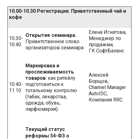
10.00-10.30 Регистрация. Приветственный чай и
кофе
Елена Игнатова,
Открытие семинара.
10.30-
Менеджер по
Приветственное слово
10.40
продажам,
организаторов семинара
ГК СофтБаланс
Маркировка и
прослеживаемость
Алексей
товаров
: как ритейлу
Борщов,
10.40-
подготовиться к
Channel Manager
11.10
тотальному контролю
AutoIDC,
(табак, лекарства,
Компания RRC
одежда, обувь,
парфюмерия).
Текущий статус
реформы 54-ФЗ о