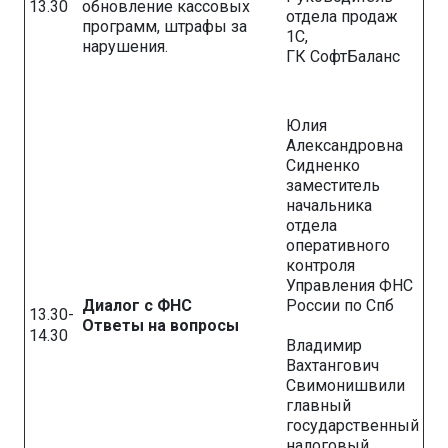
13.30
обновление кассовых
отдела продаж
программ, штрафы за
1С,
нарушения.
ГК СофтБаланс
Юлия
Александровна
Сидненко
заместитель
начальника
отдела
оперативного
контроля
Управления ФНС
Диалог с ФНС
России по Спб
13.30-
Ответы на вопросы
14.30
Владимир
Вахтангович
Свимонишвили
главный
государственный
налоговый