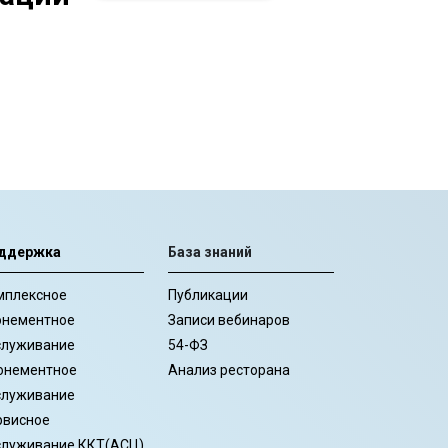
ддержка
База знаний
мплексное
Публикации
онементное
Записи вебинаров
служивание
54-ФЗ
онементное
Анализ ресторана
служивание
рвисное
служивание ККТ(АСЦ)