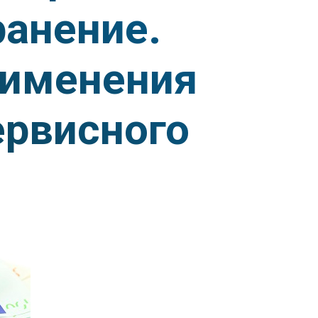
ранение.
рименения
ервисного