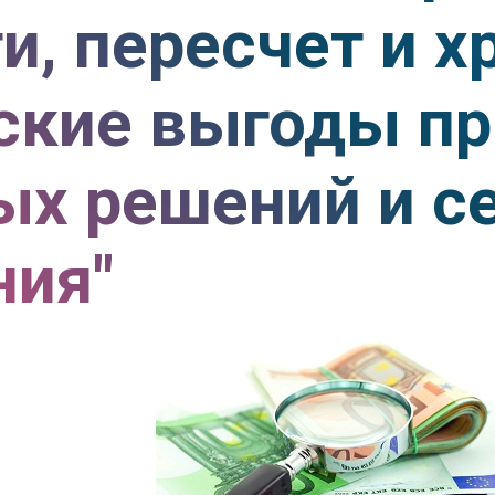
и, пересчет и х
ские выгоды п
х решений и с
ния"