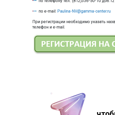
по телефону тел.: (812)336-50-10 доб.12
по e-mail:
Paulina-NV@gamma-center.ru
При регистрации необходимо указать назв
телефон и e-mail.
чтоб