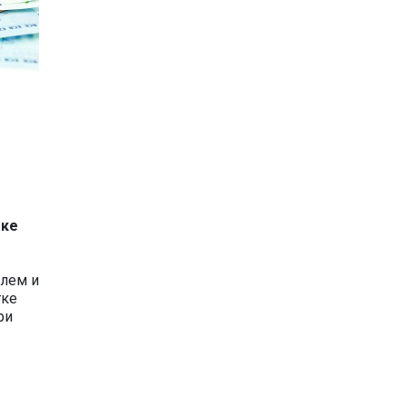
тке
блем и
тке
ри