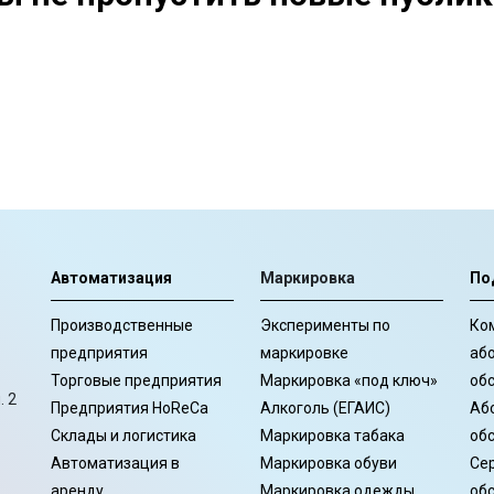
Автоматизация
Маркировка
По
Производственные
Эксперименты по
Ко
предприятия
маркировке
аб
Торговые предприятия
Маркировка «под ключ»
об
. 2
Предприятия HoReCa
Алкоголь (ЕГАИС)
Аб
Склады и логистика
Маркировка табака
об
Автоматизация в
Маркировка обуви
Се
аренду
Маркировка одежды
об