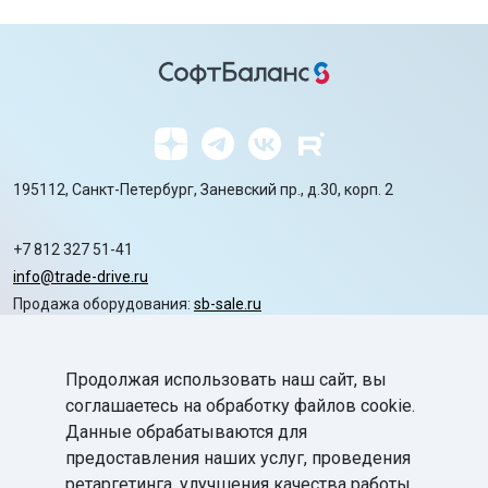
195112, Санкт-Петербург, Заневский пр., д.30, корп. 2
+7 812 327 51-41
info@trade-drive.ru
Продажа оборудования:
sb-sale.ru
Сайт ГК СофтБаланс:
softbalance.ru
Продолжая использовать наш сайт, вы
chevron_right
Автоматизация
соглашаетесь на обработку файлов cookie.
Данные обрабатываются для
chevron_right
Маркировка
предоставления наших услуг, проведения
chevron_right
ретаргетинга, улучшения качества работы
Поддержка