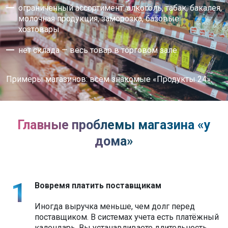
ограниченный ассортимент: алкоголь, табак, бакалея,
молочная продукция, заморозка, базовые
хозтовары
нет склада — весь товар в торговом зале
Примеры магазинов: всем знакомые «Продукты 24».
Главные проблемы магазина «у
дома»
Вовремя платить поставщикам
Иногда выручка меньше, чем долг перед
поставщиком. В системах учета есть платёжный
календарь. Вы устанавливаете длительность