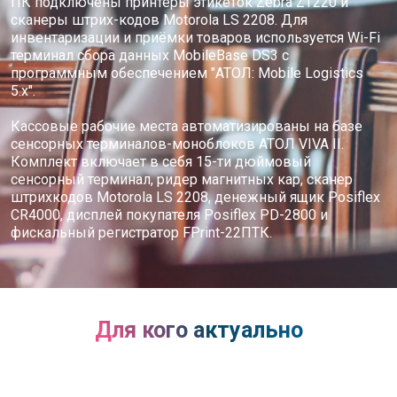
ПК подключены принтеры этикеток Zebra ZT220 и
сканеры штрих-кодов Motorola LS 2208. Для
инвентаризации и приёмки товаров используется Wi-Fi
терминал сбора данных MobileBase DS3 с
программным обеспечением "АТОЛ: Mobile Logistics
5.х".
Кассовые рабочие места автоматизированы на базе
сенсорных терминалов-моноблоков АТОЛ VIVA II.
Комплект включает в себя 15-ти дюймовый
сенсорный терминал, ридер магнитных кар, сканер
штрихкодов Motorola LS 2208, денежный ящик Posiflex
CR4000, дисплей покупателя Posiflex PD-2800 и
фискальный регистратор FPrint-22ПТК.
Для кого актуально