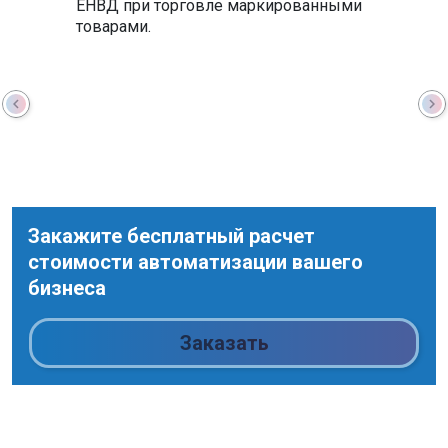
ЕНВД при торговле маркированными
товарами.
chevron_left
chevron_right
Закажите бесплатный расчет
стоимости автоматизации вашего
бизнеса
Заказать