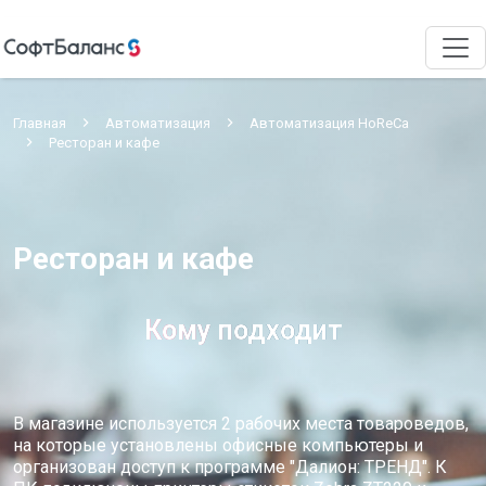
Главная
Автоматизация
Автоматизация HoReCa
Ресторан и кафе
Ресторан и кафе
Кому подходит
В магазине используется 2 рабочих места товароведов,
на которые установлены офисные компьютеры и
организован доступ к программе "Далион: ТРЕНД". К