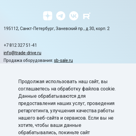
195112, Санкт-Петербург, Заневский пр., д.30, корп. 2
+7 812 327 51-41
info@trade-drive.ru
Продажа оборудования:
sb-sale.ru
Сайт ГК СофтБаланс:
softbalance.ru
Продолжая использовать наш сайт, вы
chevron_right
Автоматизация
соглашаетесь на обработку файлов cookie.
Данные обрабатываются для
chevron_right
Маркировка
предоставления наших услуг, проведения
chevron_right
ретаргетинга, улучшения качества работы
Поддержка
нашего веб-сайта и сервисов. Если вы не
chevron_right
База знаний
хотите, чтобы ваши данные
обрабатывались, покиньте сайт