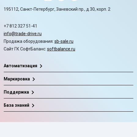
195112, Санкт-Петербург, Заневский пр., д.30, корп. 2
+7 812 327 51-41
info@trade-drive.ru
Продажа оборудования:
sb-sale.ru
Сайт ГК СофтБаланс:
softbalance.ru
chevron_right
Автоматизация
chevron_right
Маркировка
chevron_right
Поддержка
chevron_right
База знаний
©
ГК «СофтБаланс»
2008-2026
Все права защищены.
Политика в отношении обработки персональных данных
Согласие на обработку персональных данных