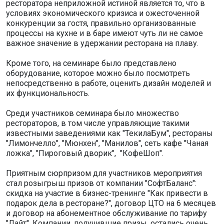
ресторатора неприложной истиной является то, что в
условиях экономического кризиса и ожесточенной
конкуренции за гостя, правильно организованные
процессы на кухне и в баре имеют чуть ли не самое
важное значение в удержании ресторана на плаву.
Кроме того, на семинаре было представлено
оборудование, которое можно было посмотреть
непосредственно в работе, оценить дизайн моделей и
их функциональность.
Среди участников семинара было множество
рестораторов, в том числе управляющие такими
известными заведениями как "ТекилаБум", рестораны
"Лимончелло", "Мюнхен", "Манилов", сеть кафе "Чаная
ложка", "Пироговый дворик", "КофеШоп".
Приятным сюрпризом для участников мероприятия
стал розыгрыш призов от компании "СофтБаланс":
скидка на участие в бизнес-тренинге "Как привести в
подарок дела в ресторане?", договор ЦТО на 6 месяцев
и договор на абонементное обслуживание по тарифу
"Лайт". Компании, получившие призы, остались очень