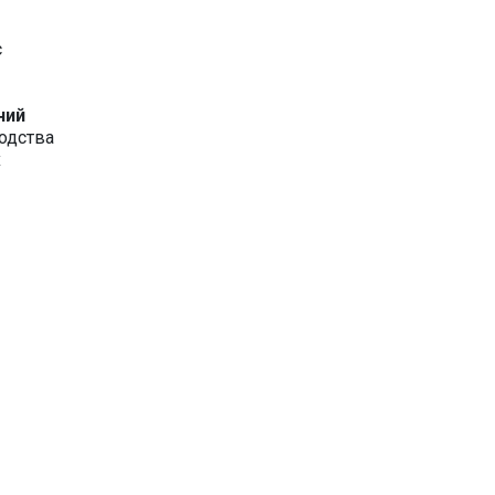
с
ний
одства
х