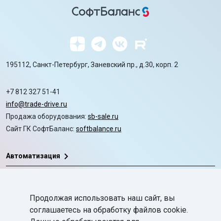
195112, Санкт-Петербург, Заневский пр., д.30, корп. 2
+7 812 327 51-41
info@trade-drive.ru
Продажа оборудования:
sb-sale.ru
Сайт ГК СофтБаланс:
softbalance.ru
chevron_right
Автоматизация
chevron_right
Маркировка
chevron_right
Продолжая использовать наш сайт, вы
Поддержка
соглашаетесь на обработку файлов cookie.
chevron_right
База знаний