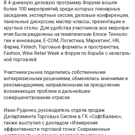
В 4-днев­ную дело­вую про­грамму Форума вошли
более 100 меро­при­я­тий, среди кото­рых пле­нар­ные
засе­да­ния, экс­перт­ные сессии, дело­вые кон­фе­рен­ции,
панель­ные дис­кус­сии, мастер-классы, пре­зен­та­ции и
круг­лые столы. Для удоб­ства участ­ни­ков все меро­при­
я­тия были раз­де­лены на тема­ти­че­ские блоки: Тех­но­ло­
гии и инно­ва­ции, E-COM, Логи­стика, Мар­ке­тинг, HR,
Фарма, Fintech, Тор­го­вые фор­маты и про­стран­ства,
Fashion, Wine Retail Week и Форум по борьбе с неле­галь­
ной тор­гов­лей.
Участники рынка поделились собственными
антикризисными решениями, обменялись мнениями и
рекомендациями, направленными на преодоление
возникающих проблем и дальнейшее
совершенствование отрасли.
Иван Руденко, руководитель отдела продаж
Департамента Торговых Систем в ГК «СофтБаланс»,
также выступил с докладом «Измерение
эффективности торговой точки. Современные