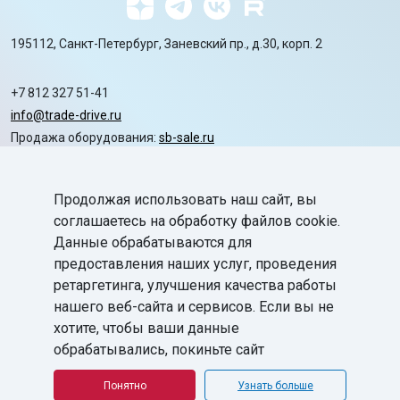
195112, Санкт-Петербург, Заневский пр., д.30, корп. 2
+7 812 327 51-41
info@trade-drive.ru
Продажа оборудования:
sb-sale.ru
Сайт ГК СофтБаланс:
softbalance.ru
Продолжая использовать наш сайт, вы
chevron_right
Автоматизация
соглашаетесь на обработку файлов cookie.
Данные обрабатываются для
chevron_right
Маркировка
предоставления наших услуг, проведения
chevron_right
ретаргетинга, улучшения качества работы
Поддержка
нашего веб-сайта и сервисов. Если вы не
chevron_right
База знаний
хотите, чтобы ваши данные
обрабатывались, покиньте сайт
©
ГК «СофтБаланс»
2008-2026
Все права защищены.
Понятно
Узнать больше
Политика в отношении обработки персональных данных