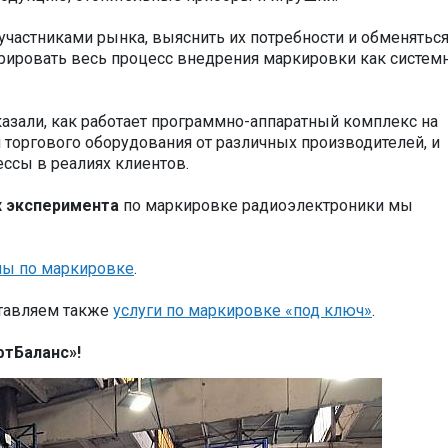
участниками рынка, выяснить их потребности и обменятьс
трировать весь процесс внедрения маркировки как систем
азали, как работает программно-аппаратный комплекс на
 торгового оборудования от различных производителей, и
ссы в реалиях клиентов.
х эксперимента
по маркировке радиоэлектроники мы
лы по маркировке
.
ставляем также
услуги по маркировке «под ключ»
.
фтБаланс»!