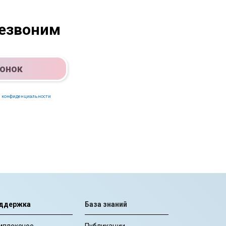
резвоним
вонок
 конфиденциальности
ддержка
База знаний