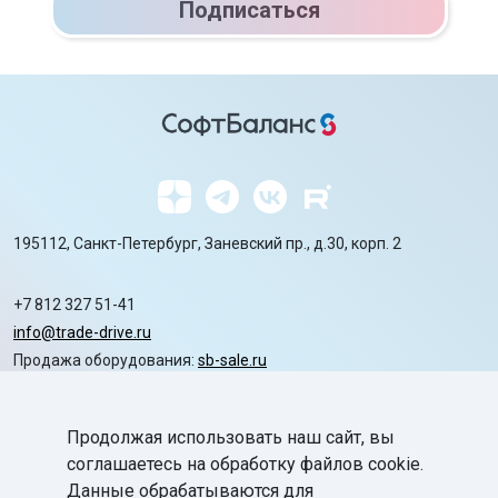
Подписаться
195112, Санкт-Петербург, Заневский пр., д.30, корп. 2
+7 812 327 51-41
info@trade-drive.ru
Продажа оборудования:
sb-sale.ru
Сайт ГК СофтБаланс:
softbalance.ru
Продолжая использовать наш сайт, вы
chevron_right
Автоматизация
соглашаетесь на обработку файлов cookie.
Данные обрабатываются для
chevron_right
Маркировка