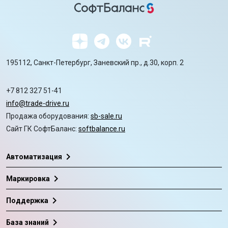
195112, Санкт-Петербург, Заневский пр., д.30, корп. 2
+7 812 327 51-41
info@trade-drive.ru
Продажа оборудования:
sb-sale.ru
Сайт ГК СофтБаланс:
softbalance.ru
chevron_right
Автоматизация
chevron_right
Маркировка
chevron_right
Поддержка
chevron_right
База знаний