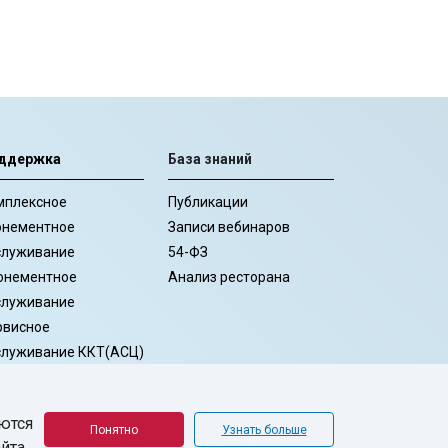
ддержка
База знаний
мплексное
Публикации
онементное
Записи вебинаров
служивание
54-ФЗ
онементное
Анализ ресторана
служивание
рвисное
служивание ККТ(АСЦ)
рпоративное
провождение
ются
рвис-центр
Понятно
Узнать больше
айта