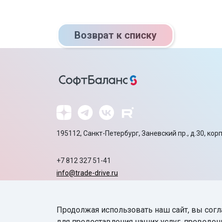
Возврат к списку
195112, Санкт-Петербург, Заневский пр., д.30, корп
+7 812 327 51-41
info@trade-drive.ru
Продажа оборудования:
sb-sale.ru
Сайт ГК СофтБаланс:
softbalance.ru
Продолжая использовать наш сайт, вы согл
для предоставления наших услуг, проведен