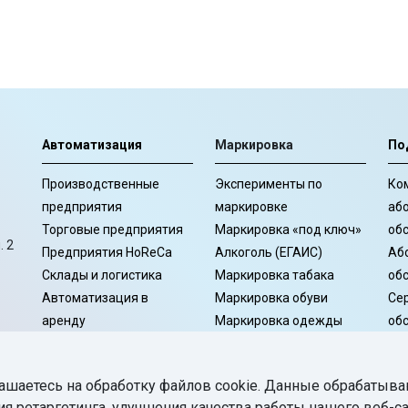
Автоматизация
Маркировка
По
Производственные
Эксперименты по
Ко
предприятия
маркировке
аб
Торговые предприятия
Маркировка «под ключ»
об
. 2
Предприятия HoReCa
Алкоголь (ЕГАИС)
Аб
Склады и логистика
Маркировка табака
об
Автоматизация в
Маркировка обуви
Се
аренду
Маркировка одежды
об
Программное
Маркировка лекарств
Ко
обеспечение
со
ашаетесь на обработку файлов cookie. Данные обрабатыва
Се
ия ретаргетинга, улучшения качества работы нашего веб-с