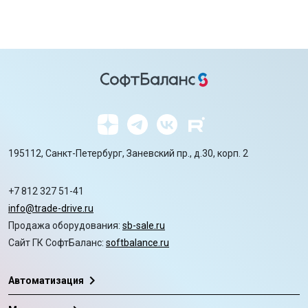
195112, Санкт-Петербург, Заневский пр., д.30, корп. 2
+7 812 327 51-41
info@trade-drive.ru
Продажа оборудования:
sb-sale.ru
Сайт ГК СофтБаланс:
softbalance.ru
chevron_right
Автоматизация