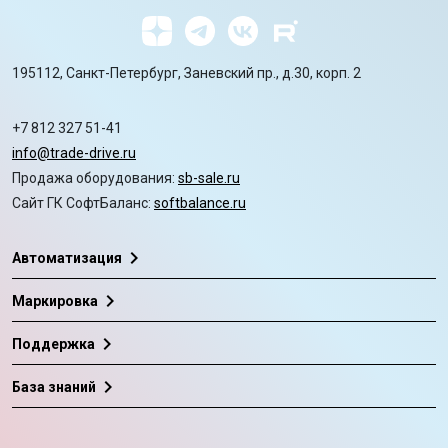
195112, Санкт-Петербург, Заневский пр., д.30, корп. 2
+7 812 327 51-41
info@trade-drive.ru
Продажа оборудования:
sb-sale.ru
Сайт ГК СофтБаланс:
softbalance.ru
chevron_right
Автоматизация
chevron_right
Маркировка
chevron_right
Поддержка
chevron_right
База знаний