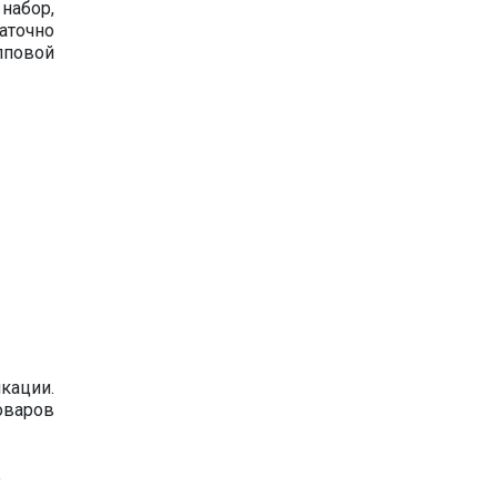
набор,
аточно
пповой
кации.
оваров
е