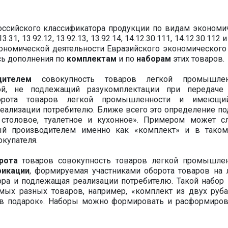
ссийского классификатора продукции по видам экономи
3.31, 13.92.12, 13.92.13, 13.92.14, 14.12.30.111, 14.12.30.112 
номической деятельности Евразийского экономического
ись дополнения по
комплектам
и по
наборам
этих товаров.
дителем
совокупность товаров легкой промышленн
кой, не подлежащий разукомплектации при передаче
борота товаров легкой промышленности и имеющи
еализации потребителю. Ближе всего это определение по
 столовое, туалетное и кухонное». Примером может с
ый производителем именно как «комплект» и в тако
окупателя.
рота
товаров совокупность товаров легкой промышлен
фикации
, формируемая участниками оборота товаров на
ра и подлежащая реализации потребителю. Такой набор
мых разных товаров, например, «комплект из двух руб
 в подарок». Наборы можно формировать и расформиров