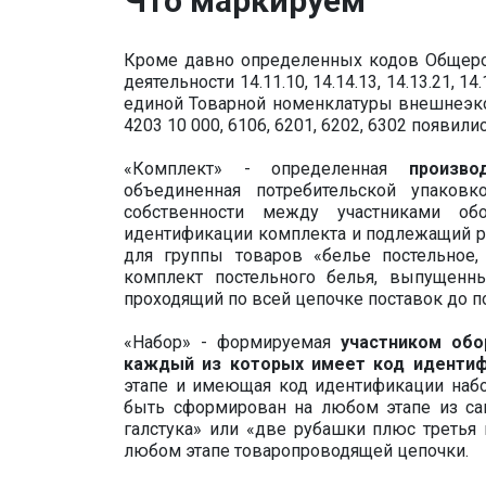
Что маркируем
Кроме давно определенных кодов Общеро
деятельности 14.11.10, 14.14.13, 14.13.21, 14.1
единой Товарной номенклатуры внешнеэко
4203 10 000, 6106, 6201, 6202, 6302 появил
«Комплект» - определенная
произво
объединенная потребительской упаков
собственности между участниками о
идентификации комплекта и подлежащий р
для группы товаров «белье постельное,
комплект постельного белья, выпущенн
проходящий по всей цепочке поставок до п
«Набор» - формируемая
участником обо
каждый из которых имеет код иденти
этапе и имеющая код идентификации набо
быть сформирован на любом этапе из са
галстука» или «две рубашки плюс третья
любом этапе товаропроводящей цепочки.