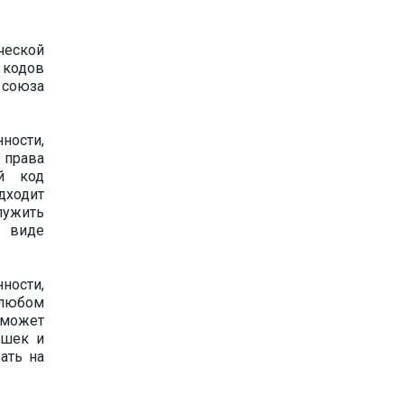
ческой
и кодов
 союза
ости,
 права
й код
дходит
лужить
м виде
ности,
 любом
 может
ашек и
ать на