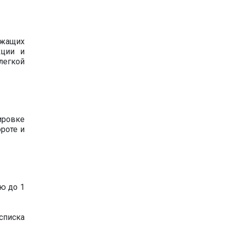
ежащих
кции и
егкой
ировке
роте и
ю до 1
списка