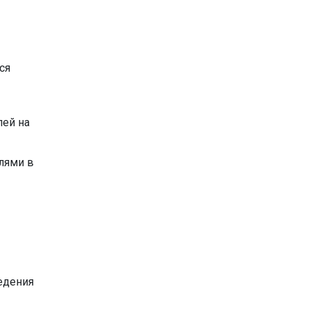
ся
лей на
лями в
едения