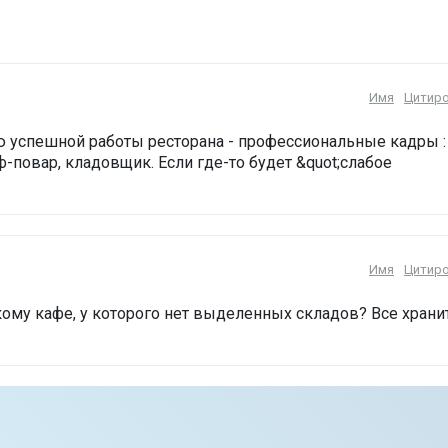
Имя
Цитир
 успешной работы ресторана - профессиональные кадры :
-повар, кладовщик. Если где-то будет &quot;слабое
Имя
Цитир
кому кафе, у которого нет выделенных складов? Все храни