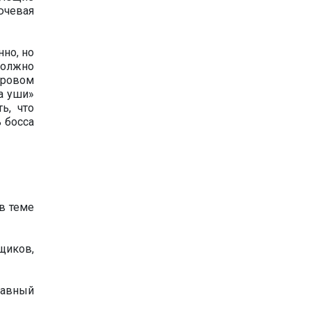
ючевая
но, но
должно
фровом
а уши»
ь, что
ь босса
в теме
щиков,
лавный