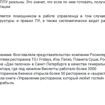
ППУ реальны. Это значит, что если по ним готовить, получ
тации.
ляется помощником в работе управленца в том случае
труктуры и правил ПУ, а также систематически ведет ра
ранами. Возглавляла представительство компании Росинте
тями ресторанов T.G.I Fridays, Иль Патио, Планета Суши, Ро
в «Две палочки» в Санкт-Петербурге в качестве генераль
ктора, где под началом Виолетты работало более 3000
сторанном бизнесе открыла более 50 ресторанов и «вырас
ала книги «Управление рестораном, который любит гостей»
 прибыль