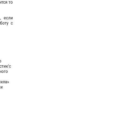
ится то
, если
боту с
р
стик’с
ного
тила»
 и