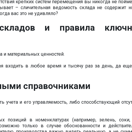
сутствия крепких систем перемещения вы никогда не пойме
 бывает – сличительная ведомость склада не содержит н
огда вас это не удивляло?
складов и правила ключн
а и материальных ценностей.
зя входить в любое время и тысячу раз за день, да еще
рными справочниками
ь учета и его управляемость, либо способствующий отсу
х позиций в номенклатурах (например, зелень, соки, 
озможно только в случае обоснованности и действите
дителю производства важно видеть реальную, а не сум