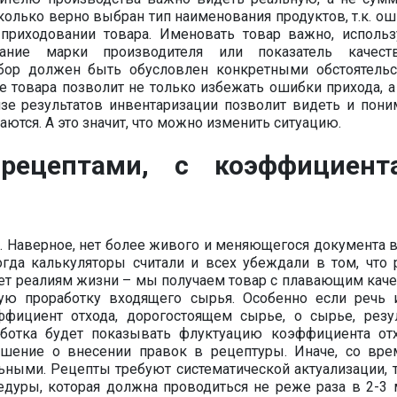
сколько верно выбран тип наименования продуктов, т.к. о
приходовании товара. Именовать товар важно, использ
ание марки производителя или показатель качест
ыбор должен быть обусловлен конкретными обстоятельс
 товара позволит не только избежать ошибки прихода, а
зе результатов инвентаризации позволит видеть и поним
ются. А это значит, что можно изменить ситуацию.
рецептами, с коэффициент
т. Наверное, нет более живого и меняющегося документа в
огда калькуляторы считали и всех убеждали в том, что 
чет реалиям жизни – мы получаем товар с плавающим каче
ую проработку входящего сырья. Особенно если речь 
ффициент отхода, дорогостоящем сырье, о сырье, резу
аботка будет показывать флуктуацию коэффициента отх
ешение о внесении правок в рецептуры. Иначе, со вре
ьными. Рецепты требуют систематической актуализации, т
едуры, которая должна проводиться не реже раза в 2-3 