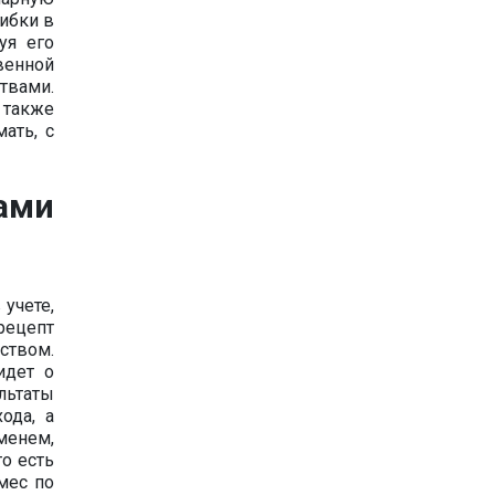
шибки в
уя его
венной
твами.
 также
ать, с
ами
 учете,
рецепт
ством.
идет о
льтаты
ода, а
менем,
о есть
мес по