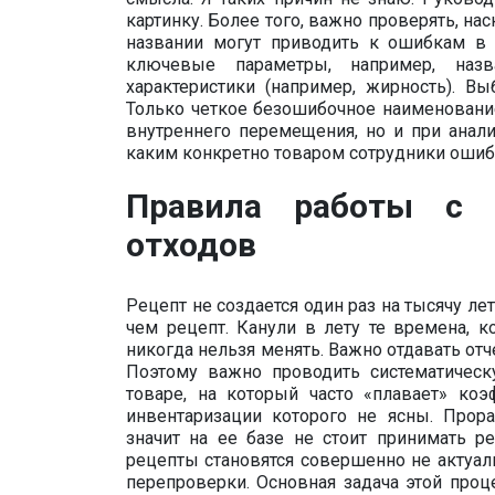
картинку. Более того, важно проверять, на
названии могут приводить к ошибкам в 
ключевые параметры, например, назв
характеристики (например, жирность). В
Только четкое безошибочное наименование
внутреннего перемещения, но и при анали
каким конкретно товаром сотрудники ошиба
Правила работы с 
отходов
Рецепт не создается один раз на тысячу ле
чем рецепт. Канули в лету те времена, к
никогда нельзя менять. Важно отдавать от
Поэтому важно проводить систематическ
товаре, на который часто «плавает» коэ
инвентаризации которого не ясны. Прор
значит на ее базе не стоит принимать р
рецепты становятся совершенно не актуал
перепроверки. Основная задача этой проц