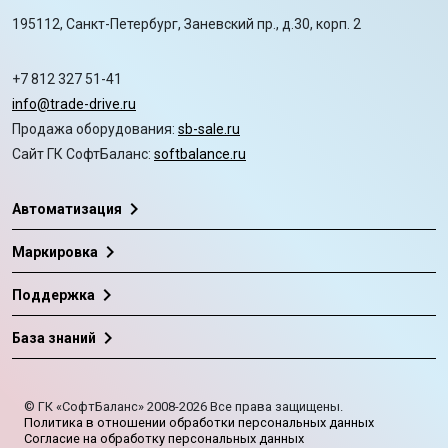
195112, Санкт-Петербург, Заневский пр., д.30, корп. 2
+7 812 327 51-41
info@trade-drive.ru
Продажа оборудования:
sb-sale.ru
Сайт ГК СофтБаланс:
softbalance.ru
chevron_right
Автоматизация
chevron_right
Маркировка
chevron_right
Поддержка
chevron_right
База знаний
©
ГК «СофтБаланс»
2008-2026
Все права защищены.
Политика в отношении обработки персональных данных
Согласие на обработку персональных данных