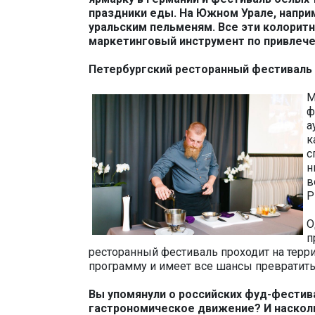
праздники еды. На Южном Урале, напр
уральским пельменям. Все эти колорит
маркетинговый инструмент по привлече
Петербургский ресторанный фестиваль 
М
ф
а
к
с
н
в
P
О
п
ресторанный фестиваль проходит на терри
программу и имеет все шансы превратить
Вы упомянули о российских фуд-фестив
гастрономическое движение? И наскольк