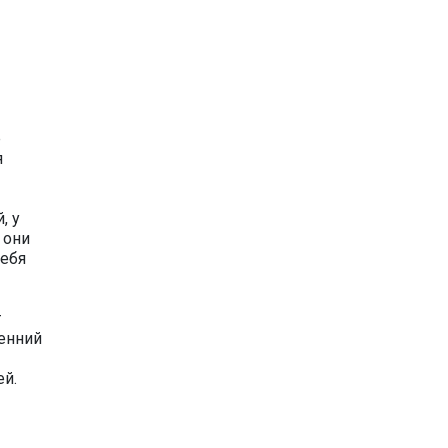
е
я
, у
 они
себя
т
сенний
ей.