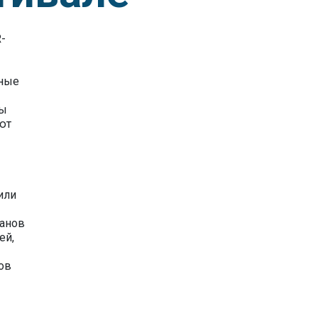
-
нные
ны
ют
или
ранов
ей,
ов