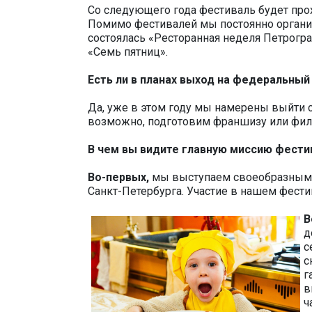
Со следующего года фестиваль будет прох
Помимо фестивалей мы постоянно организ
состоялась «Ресторанная неделя Петрогр
«Семь пятниц».
Есть ли в планах выход на федеральный
Да, уже в этом году мы намерены выйти 
возможно, подготовим франшизу или фил
В чем вы видите главную миссию фести
Во-первых,
мы выступаем своеобразным 
Санкт-Петербурга. Участие в нашем фестив
В
д
с
с
г
в
ч