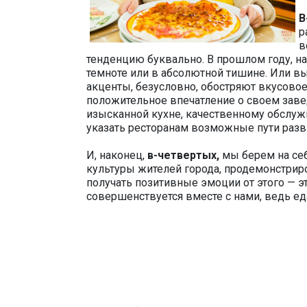
В
р
в
тенденцию буквально. В прошлом году, н
темноте или в абсолютной тишине. Или вы
акценты, безусловно, обостряют вкусовое
положительное впечатление о своем заве
изысканной кухне, качественному обслуж
указать ресторанам возможные пути разв
И, наконец,
в-четвертых,
мы берем на се
культуры жителей города, продемонстриро
получать позитивные эмоции от этого — эт
совершенствуется вместе с нами, ведь еда