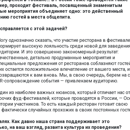
имер, проходит фестиваль, посвященный знаменитым
ные мероприятия объединяет одно: это действенный
нию гостей в места общепита.
справляется с этой задачей?
огу однозначно сказать, что участие ресторана в фестивал
ормирует высокую лояльность среди новой для заведени
удитории. И это совершенно закономерный результат:
ачественные, детально продуманные мероприятия и
пециальные предложения от ресторанов соблазняют гостей
их остается положительное впечатление от вашего места, и
озвращаются к вам вновь. Мы, в свою очередь, берем на 
R-сопровождение события — привлекаем аудиторию.
дин из наиболее важных нюансов, который отличает нас о
рочих фуд-фестивалей, которые проводятся в России, — О
тории участников. То есть каждый ресторан готовит свою
 фактически случайных прохожих в своих постоянных гост
алях. Как давно наша страна поддерживает это
о, на ваш взгляд, развита культура их проведения?