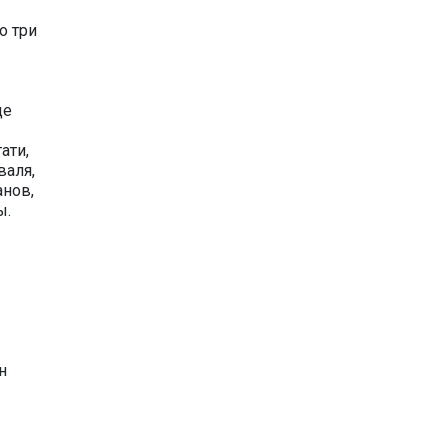
о три
де
ати,
валя,
анов,
ы.
е
н