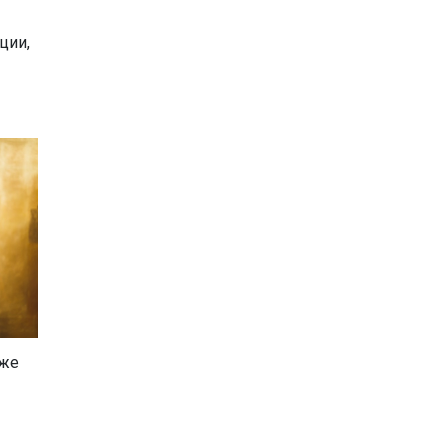
ции,
кже