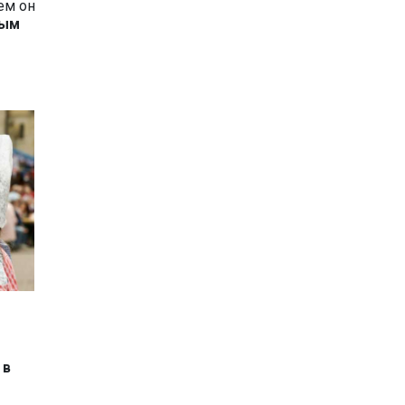
ем он
ным
 в