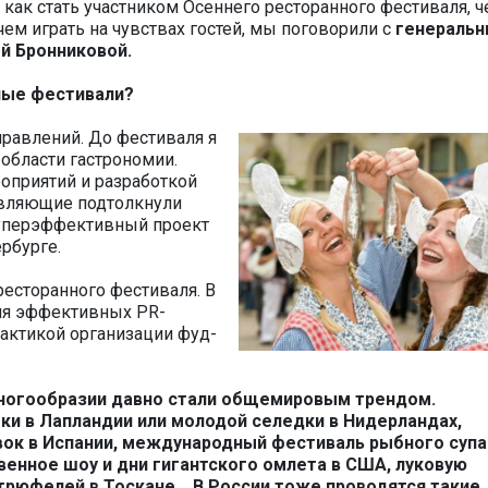
, как стать участником Осеннего ресторанного фестиваля, ч
чем играть на чувствах гостей, мы поговорили с
генераль
й Бронниковой.
ные фестивали?
правлений. До фестиваля я
области гастрономии.
оприятий и разработкой
тавляющие подтолкнули
суперэффективный проект
рбурге.
есторанного фестиваля. В
ия эффективных PR-
актикой организации фуд-
ногообразии давно стали общемировым трендом.
и в Лапландии или молодой селедки в Нидерландах,
вок в Испании, международный фестиваль рыбного супа
венное шоу и дни гигантского омлета в США, луковую
 трюфелей в Тоскане… В России тоже проводятся такие