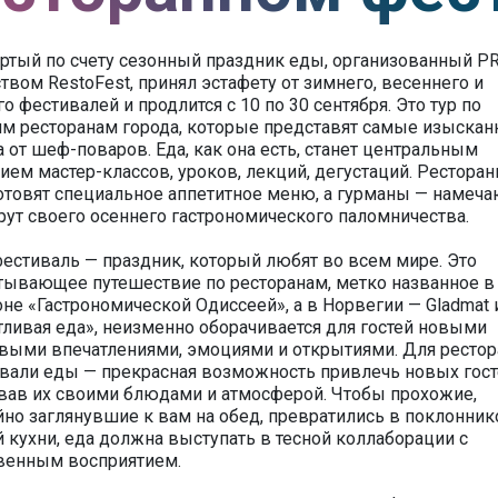
ртый по счету сезонный праздник еды, организованный PR
ством RestoFest, принял эстафету от зимнего, весеннего и
го фестивалей и продлится с 10 по 30 сентября. Это тур по
м ресторанам города, которые представят самые изыска
 от шеф-поваров. Еда, как она есть, станет центральным
ием мастер-классов, уроков, лекций, дегустаций. Рестора
отовят специальное аппетитное меню, а гурманы — намеча
ут своего осеннего гастрономического паломничества.
естиваль — праздник, который любят во всем мире. Это
тывающее путешествие по ресторанам, метко названное в
не «Гастрономической Одиссеей», а в Норвегии — Gladmat 
тливая еда», неизменно оборачивается для гостей новыми
выми впечатлениями, эмоциями и открытиями. Для ресто
вали еды — прекрасная возможность привлечь новых гост
вав их своими блюдами и атмосферой. Чтобы прохожие,
йно заглянувшие к вам на обед, превратились в поклонник
 кухни, еда должна выступать в тесной коллаборации с
венным восприятием.