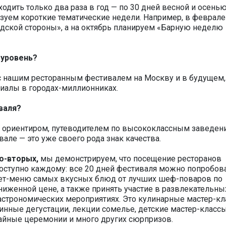
одить только два раза в год — по 30 дней весной и осенью
уем короткие тематические недели. Например, в феврале
адской стороны», а на октябрь планируем «Барную неделю
 уровень?
с нашим ресторанным фестивалем на Москву и в будущем,
иалы в городах-миллионниках.
валя?
ориентиром, путеводителем по высококлассным заведен
але — это уже своего рода знак качества.
о-вторых,
мы демонстрируем, что посещение ресторанов
оступно каждому: все 20 дней фестиваля можно попробов
ет-меню самых вкусных блюд от лучших шеф-поваров по
ниженной цене, а также принять участие в развлекательны
астрономических мероприятиях. Это кулинарные мастер-кл
инные дегустации, лекции сомелье, детские мастер-классы
айные церемонии и много других сюрпризов.