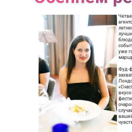
Четве
агент
летне
лучши
блюда
событ
уже г
маршр
Фуд-ф
захва
Лондо
«Счас
вкусо
фести
очаро
случа
вашей
чувст