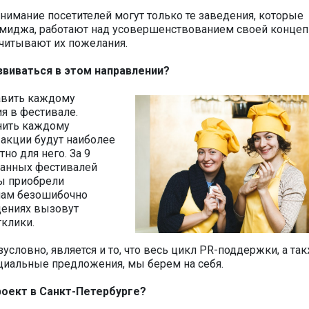
нимание посетителей могут только те заведения, которые
имиджа, работают над усовершенствованием своей концеп
учитывают их пожелания.
виваться в этом направлении?
авить каждому
я в фестивале.
нить каждому
 акции будут наиболее
о для него. За 9
ранных фестивалей
мы приобрели
нам безошибочно
едениях вызовут
клики.
ловно, является и то, что весь цикл PR-поддержки, а та
ециальные предложения, мы берем на себя.
роект в Санкт-Петербурге?