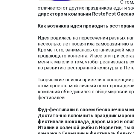
О том
отличается от других праздников еды и за
директором компании RestoFest Оксано
Как возникла идея проводить ресторан
Идея родилась на пересечении разных на
несколько лет посвятила саморазвитию в 
Кроме того, занималась организацией мер
продающего контента. И все эти три сос
меня к мысли о том, чтобы реализовать 
по развитию ресторанной культуры в Пете
Творческие поиски привели к концепции р
этом проекте мой личный опыт проведен
компаний объединился с общемировой пр
фестивалей.
Фуд-фестивали в своем бесконечном м
Достаточно вспомнить праздник морошк
фестивали шоколада, даров моря и оли
Италии и соленой рыбы в Норвегии, тык
ярмарку в Германии и фестиваль белых