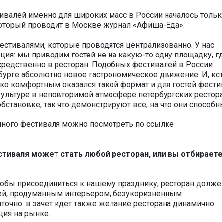
ивалей именно для широких масс в России началось тольк
 который проводит в Москве журнал «Афиша-Еда».
естивалями, которые проводятся централизованно. У нас
пция: мы приводим гостей не на какую-то одну площадку, г
средственно в ресторан. Подобных фестивалей в России
рбурге абсолютно новое гастрономическое движение. И, кст
ко комфортным оказался такой формат и для гостей фести
культуре в неповторимой атмосфере петербургских рестор
бстановке, так что демонстрируют все, на что они способн
ного фестиваля можно посмотреть по ссылке
тиваля может стать любой ресторан, или вы отбирает
Чтобы присоединиться к нашему празднику, ресторан долже
хней, продуманным интерьером, безукоризненным
аточно: в зачет идет также желание ресторана динамично
ция на рынке.