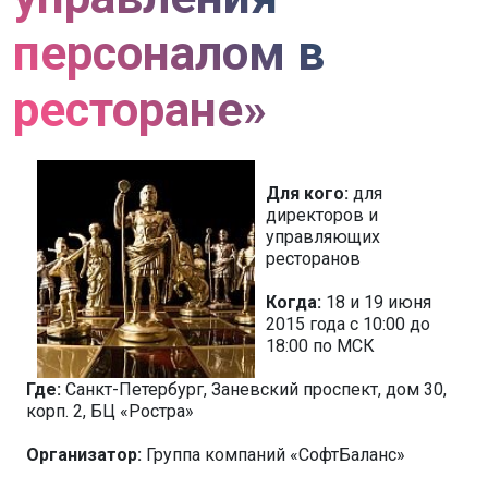
персоналом в
ресторане»
Для кого:
для
директоров и
управляющих
ресторанов
Когда:
18 и 19 июня
2015 года с 10:00 до
18:00 по МСК
Где:
Санкт-Петербург, Заневский проспект, дом 30,
корп. 2, БЦ «Ростра»
Организатор:
Группа компаний «СофтБаланс»