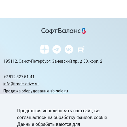
195112, Санкт-Петербург, Заневский пр., д.30, корп. 2
+7 812 327 51-41
info@trade-drive.ru
Продажа оборудования:
sb-sale.ru
Сайт ГК СофтБаланс:
softbalance.ru
Продолжая использовать наш сайт, вы
chevron_right
Автоматизация
соглашаетесь на обработку файлов cookie.
Данные обрабатываются для
chevron_right
Маркировка